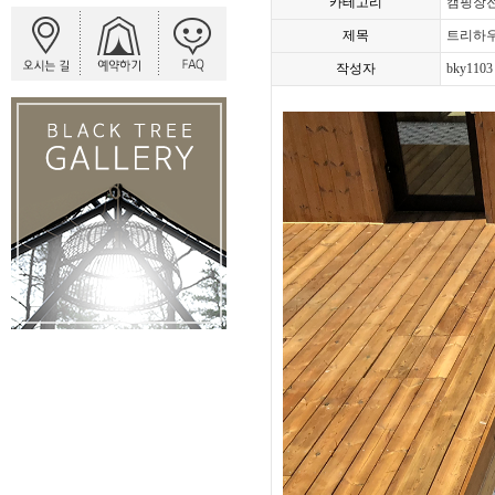
카테고리
캠핑장
제목
트리하우
작성자
bky1103